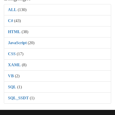
ALL
(130)
C#
(43)
HTML
(38)
JavaScript
(20)
CSS
(17)
XAML
(8)
VB
(2)
SQL
(1)
SQL_SSDT
(1)